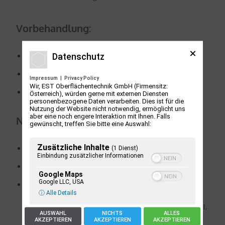
Vorbehandlung:
Datenschutz
E0
ohne chemischen Abtrag (gem. ÖNORM C2531)
E6
alkalische Spezialbeize (gem. ÖNORM C2531)
Impressum
|
Privacy Policy
Wir, EST Oberflächentechnik GmbH (Firmensitz:
Glasperlstrahlen
auf Anfrage
Österreich), würden gerne mit externen Diensten
personenbezogene Daten verarbeiten. Dies ist für die
Nutzung der Website nicht notwendig, ermöglicht uns
aber eine noch engere Interaktion mit Ihnen. Falls
Nachbehandlung:
gewünscht, treffen Sie bitte eine Auswahl:
Zusätzliche Inhalte
C0
farblos, ungefärbt (gem. ÖNORM C2531)
(1 Dienst)
Einbindung zusätzlicher Informationen
C8
Schwarzeinfärbung (gem. ÖNORM C2531)
Google Maps
Google LLC, USA
PTFE-Imprägnierung
ⓘ Alle Details
Das Verfahren erfüllt die Spezifikation gemäß
ÖNORM C2531, DIN 17611 sowie MIL-A-8625F, Type II,
AUSWAHL
NICHTS
ALLES
Class 1 und 2
AKZEPTIEREN
AKZEPTIEREN
AKZEPTIEREN