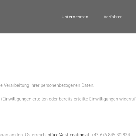
Unternehmen
Verfahren
die Verarbeitung Ihrer personenbezogenen Daten.
Einwilligungen erteilen oder bereits erteilte Einwilligungen widerrufe
rian am Inn, Österreich,
office@est-coating.at
, +43 676 845 311 824​