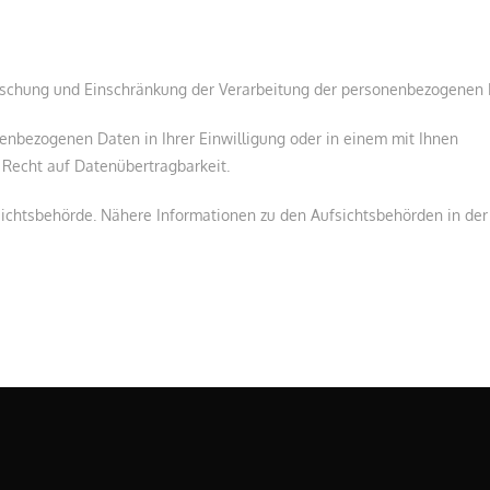
Löschung und Einschränkung der Verarbeitung der personenbezogenen 
enbezogenen Daten in Ihrer Einwilligung oder in einem mit Ihnen
 Recht auf Datenübertragbarkeit.
ichtsbehörde. Nähere Informationen zu den Aufsichtsbehörden in der