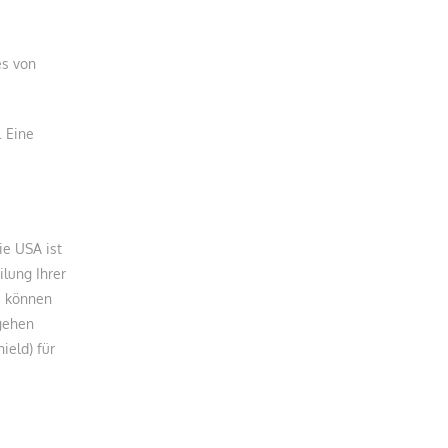
es von
. Eine
ie USA ist
ilung Ihrer
e können
rgehen
ield) für