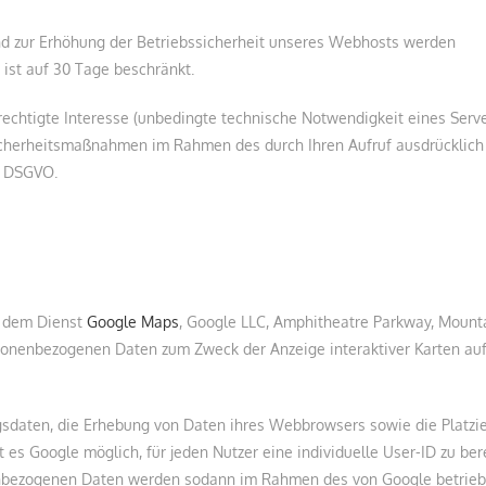
d zur Erhöhung der Betriebssicherheit unseres Webhosts werden
 ist auf 30 Tage beschränkt.
rechtigte Interesse (unbedingte technische Notwendigkeit eines Serve
Sicherheitsmaßnahmen im Rahmen des durch Ihren Aufruf ausdrücklich
 f DSGVO.
it dem Dienst
Google Maps
, Google LLC, Amphitheatre Parkway, Mount
sonenbezogenen Daten zum Zweck der Anzeige interaktiver Karten auf
sdaten, die Erhebung von Daten ihres Webbrowsers sowie die Platzi
 es Google möglich, für jeden Nutzer eine individuelle User-ID zu be
nenbezogenen Daten werden sodann im Rahmen des von Google betrie