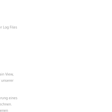
r Log Files
ain View,
 unserer
erung eines
rechnen.
benen