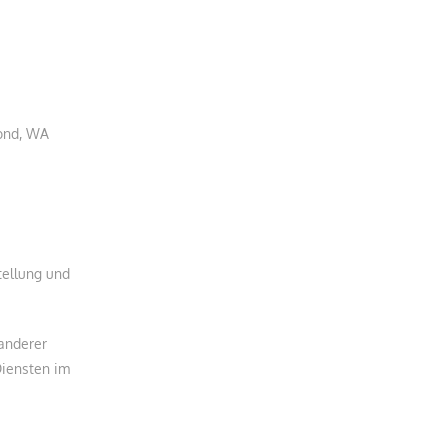
mond, WA
tellung und
anderer
Diensten im