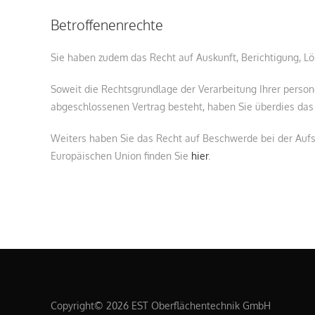
Betroffenenrechte
Sie haben zudem das Recht auf Auskunft, Berichtigung, 
Soweit die Rechtsgrundlage der Verarbeitung Ihrer person
abgeschlossenen Vertrag besteht, haben Sie überdies das
Weiters haben Sie das Recht auf Beschwerde bei der Aufs
Europäischen Union finden Sie
hier
.
Copyright© 2026 EST Oberflächentechnik GmbH